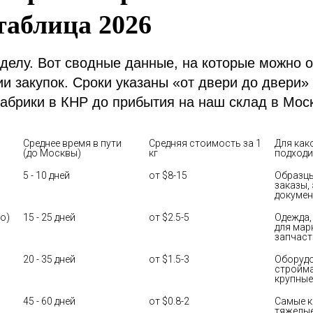
таблица 2026
 делу. Вот сводные данные, на которые можно 
и закупок. Сроки указаны «от двери до двери» 
фабрики в КНР до прибытия на наш склад в Мос
Среднее время в пути 
Средняя стоимость за 1 
Для како
(до Москвы)
кг
подходи
5 - 10 дней
от $8-15
Образцы
заказы, 
докуме
о)
15 - 25 дней
от $2.5-5
Одежда,
для мар
запчаст
20 - 35 дней
от $1.5-3
Оборудо
стройма
крупные
45 - 60 дней
от $0.8-2
Самые к
тяжелые 