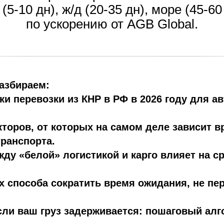
 (5-10 дн), ж/д (20-35 дн), море (45-6
по ускорению от AGB Global.
разбираем:
и перевозки из КНР в РФ в 2026 году для авт
кторов, от которых на самом деле зависит вр
транспорта.
жду «белой» логистикой и карго влияет на ср
х способа сократить время ожидания, не пе
если ваш груз задерживается: пошаговый алг