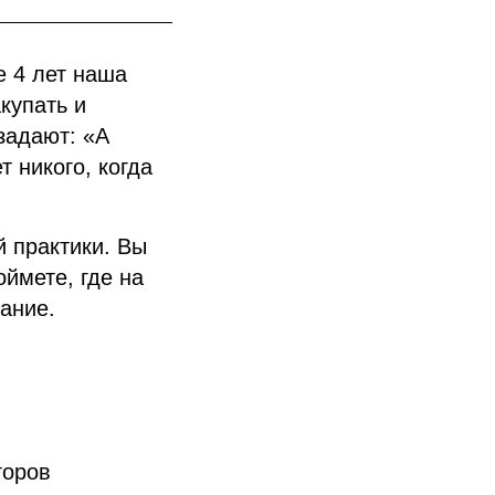
е 4 лет наша
купать и
задают: «А
т никого, когда
й практики. Вы
оймете, где на
ание.
торов