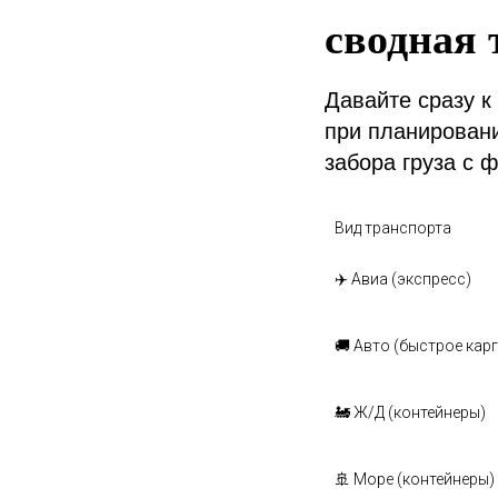
сводная 
Давайте сразу к
при планировани
забора груза с 
Вид транспорта
✈️ Авиа (экспресс)
🚚 Авто (быстрое карг
🚂 Ж/Д (контейнеры)
🚢 Море (контейнеры)