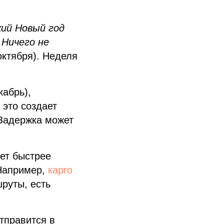
ий Новый год
 Ничего не
октября). Неделя
.
абрь),
 это создает
 Задержка может
ет быстрее
 Например,
карго
руты, есть
тправится в