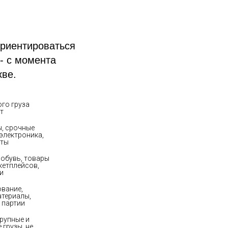
ориентироваться
- с момента
кве.
го груза 
т
, срочные 
электроника, 
нты
 обувь, товары 
кетплейсов, 
и
вание, 
териалы, 
 партии
рупные и 
грузы, не 