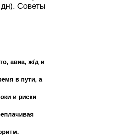
0 дн). Советы
о, авиа, ж/д и
емя в пути, а
оки и риски
реплачивая
оритм.