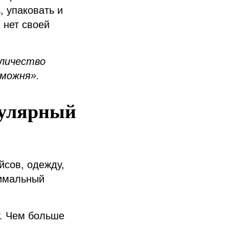
, упаковать и
 нет своей
оличество
аможня».
пулярный
йсов, одежду,
тимальный
г. Чем больше