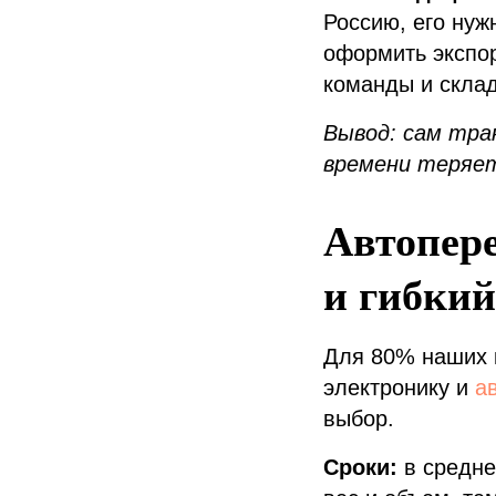
Россию, его нуж
оформить экспор
команды и склад
Вывод: сам тра
времени теряет
Автопере
и гибкий
Для 80% наших к
электронику и
а
выбор.
Сроки:
в средне