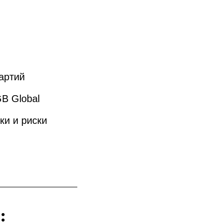
артий
B Global
ки и риски
: