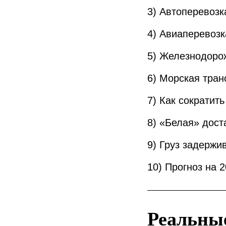
3) Автоперевозк
4) Авиаперевозк
5) Железнодорож
6) Морская тран
7) Как сократит
8) «Белая» доста
9) Груз задержи
10) Прогноз на 
Реальные