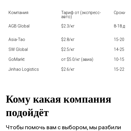
Компания
Тариф от (экспресс-
Сроки (а
авто)
AGB Global
$2.3/кг
8-18 дн
Asia-Tao
$2.8/кг
15-20 дн
SW Global
$2.5/кг
14-25 дн
GoMarkt
от $5.0/кг (авиа)
10-15 дн
Jinhao Logistics
$2.6/кг
15-22 дн
Кому какая компания
подойдёт
Чтобы помочь вам с выбором, мы разбили