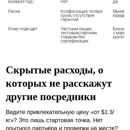
Возврат НДС
Нет
Да
Риски
Конфискация, потеря 
Минимал
груза, отсутствие 
юридиче
гарантий
Кому подходит
Частным лицам, 
Бизнесу
тестовым партиям, 
с маркет
товарам без 
сертификации
Скрытые расходы, о
которых не расскажут
другие посредники
Видите привлекательную цену «от $1.3/
кг»? Это лишь стартовая точка. Нет
опытного партнёра и проверки на месте?