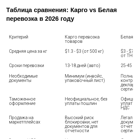
Таблица сравнения: Карго vs Белая
перевозка в 2026 году
Критерий
Карго перевозка 
Белая пе
товаров
Средняя цена за кг
$1.3 - $3 (от 500 кг)
$3 - $7 (
от ТН ВЭ
Сроки перевозки
13-18 дней (авто)
25-45 дн
Необходимые 
Минимум (инвойс, 
Полный п
документы
упаковочный лист)
контракт
декларац
сертифи
Таможенное 
Неофициальное, без 
Официаль
оформление
уплаты пошлин
уплатой 
НДС
Продажа на 
Высокий риск 
Легально
маркетплейсах
блокировки, нет 
документ
документов для 
отчетнос
отчетности
сертифи