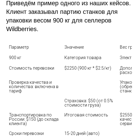
Приведём пример одного из наших кейсов.
Клиент заказывал партию станков для
упаковки весом 900 кг для селлеров
Wildberries.
Параметр
Значение
Вес груза
900 кг
Категория товара
Электро
Стоимость перевозки
$2250 (900 кг * $2.5/кг)
Дополни
расходы
Проверка качества и 
Упаковка
количества: включена в 
(обрешёт
тариф
станков
Страховка: $50 (от 0.5% 
стоимости груза)
Транспортировка по 
Итоговая стоимость
$2550 (с
России: $150 (до склада 
качества
клиента)
сервисо
Сроки перевозки