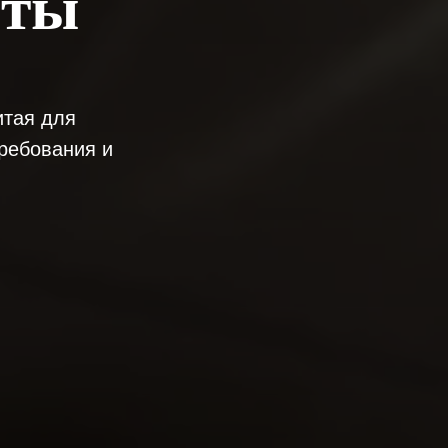
нты
итая для
требования и