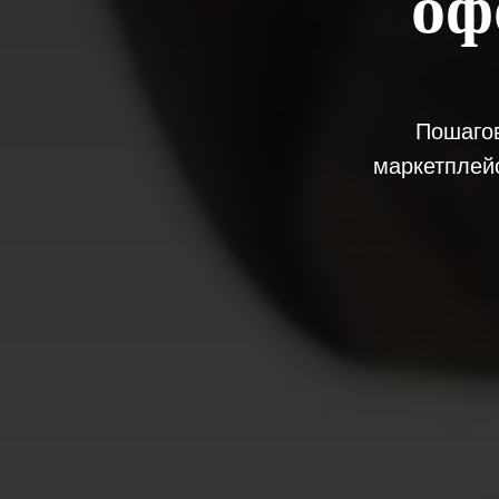
оф
Пошагов
маркетплейс