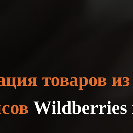
ция товаров из
йсов
Wildberries