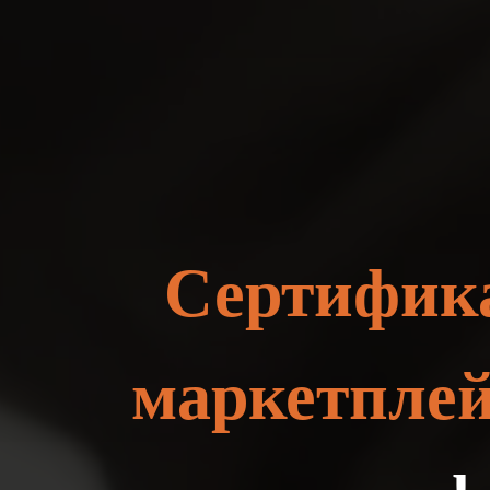
Сертифика
маркетпле