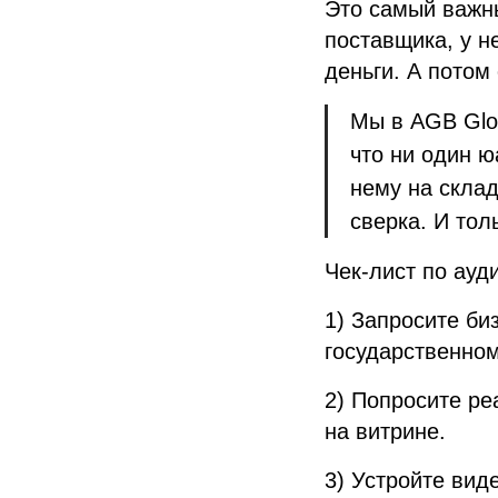
Это самый важны
поставщика, у н
деньги. А потом
Мы в AGB Glob
что ни один ю
нему на склад
сверка. И тол
Чек-лист по ауд
1) Запросите би
государственном
2) Попросите ре
на витрине.
3) Устройте вид