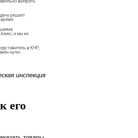
равильно выбрать 
дачу решает 
 время.
шаема. 
Азию, и мы их 
редставитель в КНР, 
авен нулю.
еская инспекция
к его
заказать товары