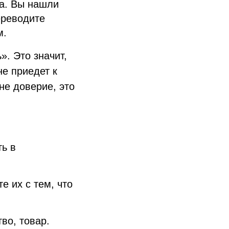
ра. Вы нашли
ереводите
м.
. Это значит,
не приедет к
не доверие, это
ть в
е их с тем, что
во, товар.