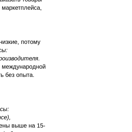
х маркетплейса,
низкие, потому
сы:
роизводителя.
ет международной
ь без опыта.
сы:
ce),
ны выше на 15-