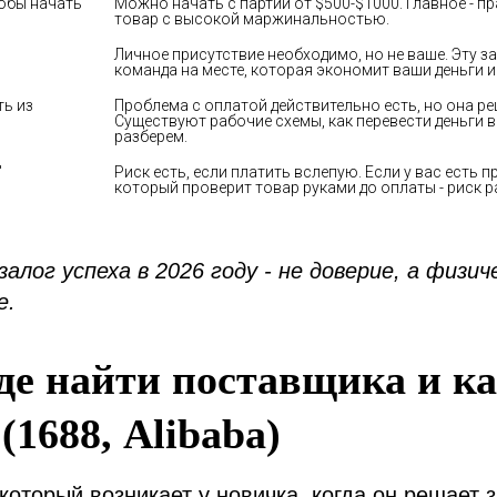
обы начать" 
Можно начать с партии от $500-$1000. Главное - п
товар с высокой маржинальностью. 
Личное присутствие необходимо, но не ваше. Эту за
команда на месте, которая экономит ваши деньги и
ь из 
Проблема с оплатой действительно есть, но она ре
Существуют рабочие схемы, как перевести деньги в 
разберем.
"
Риск есть, если платить вслепую. Если у вас есть п
который проверит товар руками до оплаты - риск р
залог успеха в 2026 году - не доверие, а физич
е.
де найти поставщика и ка
(1688, Alibaba)
который возникает у новичка, когда он решает 