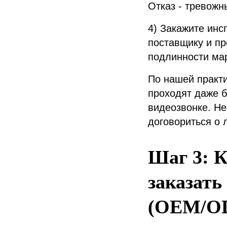
Отказ - тревожн
4) Закажите инс
поставщику и пр
подлинности мар
По нашей практи
проходят даже б
видеозвонке. Не
договориться о 
Шаг 3: К
заказать
(OEM/O