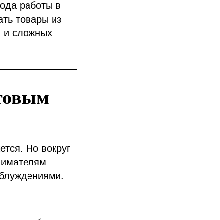
 года работы в
ать товары из
ы и сложных
птовым
ется. Но вокруг
нимателям
аблуждениями.