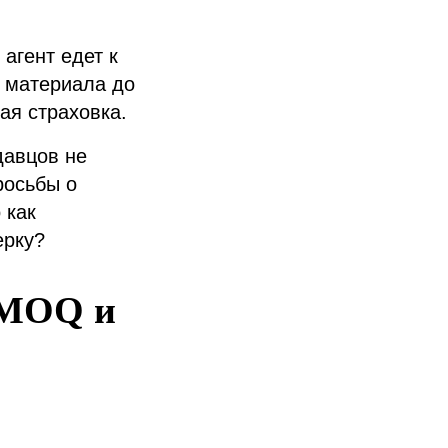
агент едет к
а материала до
ая страховка.
давцов не
росьбы о
 как
ерку?
 MOQ и