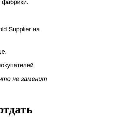
 фабрики.
ld Supplier на
ше.
покупателей.
ичто не заменит
отдать