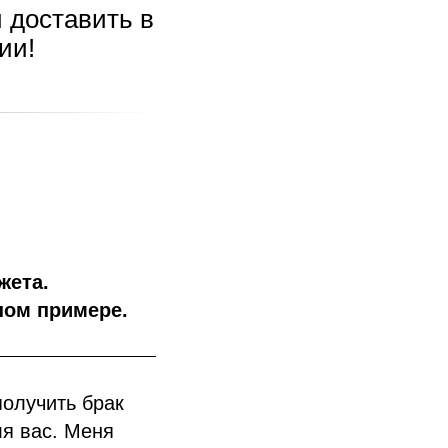
и доставить в
ии!
.
жета.
ном примере.
получить брак
ля вас. Меня