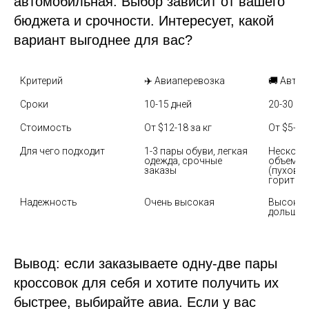
автомобильная. Выбор зависит от вашего
бюджета и срочности. Интересует, какой
вариант выгоднее для вас?
Критерий
✈️ Авиаперевозка
🚚 Авто
Сроки
10-15 дней
20-30 дн
Стоимость
От $12-18 за кг
От $5-9 з
Для чего подходит
1-3 пары обуви, легкая 
Нескольк
одежда, срочные 
объемны
заказы
(пуховики
горит
Надежность
Очень высокая
Высокая,
Вывод: если заказываете одну-две пары
кроссовок для себя и хотите получить их
быстрее, выбирайте авиа. Если у вас