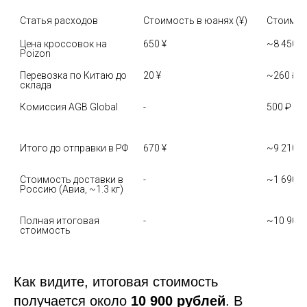
Статья расходов
Стоимость в юанях (¥)
Стоимост
Цена кроссовок на 
650 ¥
~8 450 ₽
Poizon
Перевозка по Китаю до 
20 ¥
~260 ₽
склада
Комиссия AGB Global
-
500 ₽
Итого до отправки в РФ
670 ¥
~9 210 ₽
Стоимость доставки в 
-
~1 690 ₽
Россию (Авиа, ~1.3 кг)
Полная итоговая 
-
~10 900 
стоимость
Как видите, итоговая стоимость
получается около
10 900 рублей
. В