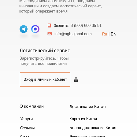
Мы соединяем логистику и IT, внедряем
инновации и создаем логистический сервис,
который опережает время
8 (800) 600-35-91
Звоните:
info@agb-global.com
Ru
|
En
Логистический сервис
Зарегистрируйтесь, чтобы
получить все привилегии
Вход в личный кабинет
Вход в личный кабинет
О компании
Доставка из Китая
Услуги
Карго из Китая
Белая доставка из Китая
Отзывы
Экспресс-доставка