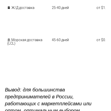
🚆 Ж/Д доставка
25-40 дней
от $1.5-3
🚢 Морская доставка 
45-60 дней
от $0.5-1
(LCL)
Вывод: для большинства
предпринимателей в России,
работающих с маркетплейсами или
оптом, оптимальным выбором