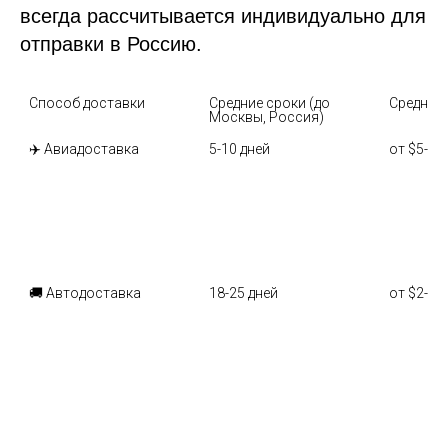
всегда рассчитывается индивидуально для
отправки в Россию.
Способ доставки
Средние сроки (до 
Средняя
Москвы, Россия)
✈️ Авиадоставка
5-10 дней
от $5-8 з
🚚 Автодоставка
18-25 дней
от $2-4 з