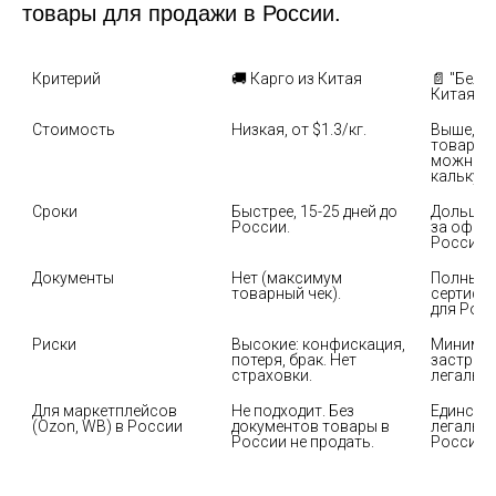
товары для продажи в России.
Критерий
🚚 Карго из Китая
📄 "Белая
Китая
Стоимость
Низкая, от $1.3/кг.
Выше, за
товара. 
можно на
калькуля
Сроки
Быстрее, 15-25 дней до 
Дольше, 
России.
за оформ
России).
Документы
Нет (максимум 
Полный п
товарный чек).
сертифик
для Росс
Риски
Высокие: конфискация, 
Минималь
потеря, брак. Нет 
застрахо
страховки.
легально
Для маркетплейсов 
Не подходит. Без 
Единстве
(Ozon, WB) в России
документов товары в 
легальны
России не продать.